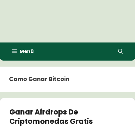
Menú
Como Ganar Bitcoin
Ganar Airdrops De
Criptomonedas Gratis